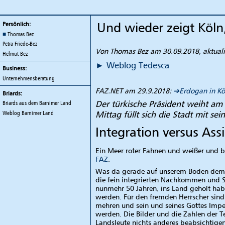
TEDESCA
Und wieder zeigt Köln
Persönlich:
Thomas Bez
Petra Friede-Bez
Von Thomas Bez am 30.09.2018, aktuali
Helmut Bez
Weblog
Tedesca
Business:
Unternehmensberatung
FAZ.NET am 29.9.2018:
Erdogan in Kö
Briards:
Der türkische Präsident weiht am
Briards aus dem Barnimer Land
Mittag füllt sich die Stadt mit s
Weblog
Barnimer Land
Integration versus Ass
Ein Meer roter Fahnen und weißer und b
FAZ
.
Was da gerade auf unserem Boden dem i
die fein integrierten Nachkommen und Si
nunmehr 50 Jahren, ins Land geholt ha
werden. Für den fremden Herrscher sind 
mehren und sein und seines Gottes Imp
werden. Die Bilder und die Zahlen der
Landsleute nichts anderes beabsichtigen 