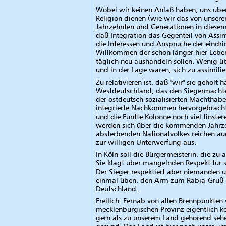
Wobei wir keinen Anlaß haben, uns über 
Religion dienen (wie wir das von unser
Jahrzehnten und Generationen in diesem
daß Integration das Gegenteil von Assimi
die Interessen und Ansprüche der eindr
Willkommen der schon länger hier Leben
täglich neu aushandeln sollen. Wenig üb
und in der Lage waren, sich zu assimilie
Zu relativieren ist, daß "wir" sie geho
Westdeutschland, das den Siegermächten
der ostdeutsch sozialisierten Machthabe
integrierte Nachkommen hervorgebracht
und die Fünfte Kolonne noch viel finst
werden sich über die kommenden Jahrzeh
absterbenden Nationalvolkes reichen auch
zur willigen Unterwerfung aus.
In Köln soll die Bürgermeisterin, die 
Sie klagt über mangelnden Respekt für si
Der Sieger respektiert aber niemanden 
einmal üben, den Arm zum Rabia-Gruß h
Deutschland.
Freilich: Fernab von allen Brennpunkten 
mecklenburgischen Provinz eigentlich ke
gern als zu unserem Land gehörend sehe