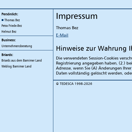
TEDESCA
Impressum
Persönlich:
Thomas Bez
Petra Friede-Bez
Thomas Bez
Helmut Bez
E-Mail
Business:
Unternehmensberatung
Hinweise zur Wahrung Ih
Briards:
Die verwendeten Session-Cookies verschw
Briards aus dem Barnimer Land
Registrierung angegeben haben, (2.) b
Weblog
Barnimer Land
Adresse, wenn Sie (A) Änderungen Ihrer 
Daten vollständig gelöscht werden, oder 
©
TEDESCA
1998-2026