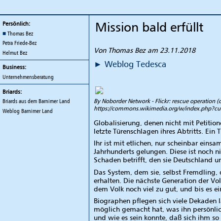
TEDESCA
Mission bald erfüllt
Persönlich:
Thomas Bez
Petra Friede-Bez
Von Thomas Bez am 23.11.2018
Helmut Bez
Weblog
Tedesca
Business:
Unternehmensberatung
Briards:
By Noborder Network - Flickr: rescue operation (o
Briards aus dem Barnimer Land
https://commons.wikimedia.org/w/index.php?c
Weblog
Barnimer Land
Globalisierung, denen nicht mit Petition
letzte Türenschlagen ihres Abtritts. Ei
Ihr ist mit etlichen, nur scheinbar ein
Jahrhunderts gelungen. Diese ist noch n
Schaden betrifft, den sie Deutschland un
Das System, dem sie, selbst Fremdling, d
erhalten. Die nächste Generation der Vo
dem Volk noch viel zu gut, und bis es ei
Biographen pflegen sich viele Dekaden 
möglich gemacht hat, was ihn persönlic
und wie es sein konnte, daß sich ihm so